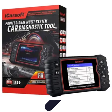
Soldes Black Friday
soldes blackfriday
Guides et Conseils
Avis d'experts
Tendances du
marché
Comparatifs
Soldes Black Friday