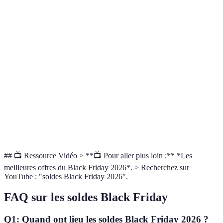
L'Option
40% de
60% de
20% de
Mode
B est la
réduction
réduction
réduction
meilleure
L'Option
25% de
10% de
15% de
Mobilier
A est à
réduction
réduction
réduction
privilégie
L'Option
30% de
15% de
50% de
Décoration
C
réduction
réduction
réduction
s'impose
## 📺 Ressource Vidéo > **📺 Pour aller plus loin :** *Les
meilleures offres du Black Friday 2026*. > Recherchez sur
YouTube : "soldes Black Friday 2026".
FAQ sur les soldes Black Friday
Q1: Quand ont lieu les soldes Black Friday 2026 ?