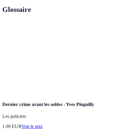
Glossaire
Terme
Définition
Black
Jour de soldes qui suit Thanksgiving aux États-Unis,
Friday
marquant le début des achats de Noël.
Cyber
Lundi suivant le Black Friday, consacré
Monday
exclusivement aux ventes en ligne.
E-
Commerce réalisé via des plateformes numériques,
commerce
allant au-delà des boutiques physiques.
Dernier crime avant les soldes - Yves Pinguilly
Les policiers
1.99
EUR
Voir le prix