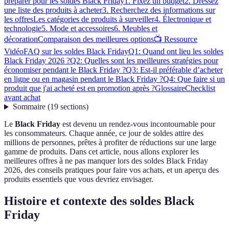
préparer pour les soldes Black Friday
1. Fixez un budget
2. Dressez
une liste des produits à acheter
3. Recherchez des informations sur
les offres
Les catégories de produits à surveiller
4. Électronique et
technologie
5. Mode et accessoires
6. Meubles et
décoration
Comparaison des meilleures options
📺 Ressource
Vidéo
FAQ sur les soldes Black Friday
Q1: Quand ont lieu les soldes
Black Friday 2026 ?
Q2: Quelles sont les meilleures stratégies pour
économiser pendant le Black Friday ?
Q3: Est-il préférable d’acheter
en ligne ou en magasin pendant le Black Friday ?
Q4: Que faire si un
produit que j'ai acheté est en promotion après ?
Glossaire
Checklist
avant achat
Sommaire
(
19
sections
)
Le
Black Friday
est devenu un rendez-vous incontournable pour
les consommateurs. Chaque année, ce jour de soldes attire des
millions de personnes, prêtes à profiter de réductions sur une large
gamme de produits. Dans cet article, nous allons explorer les
meilleures offres à ne pas manquer lors des soldes Black Friday
2026, des conseils pratiques pour faire vos achats, et un aperçu des
produits essentiels que vous devriez envisager.
Histoire et contexte des soldes Black
Friday