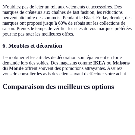
N'oubliez pas de jeter un œil aux vêtements et accessoires. Des
marques de créateurs aux chaînes de fast fashion, les réductions
peuvent atteindre des sommets. Pendant le Black Friday dernier, des
marques ont proposé jusqu’à 60% de rabais sur les collections de
saison. Prenez le temps de vérifier les sites de vos marques préférées
pour ne pas rater les meilleures offres.
6. Meubles et décoration
Le mobilier et les articles de décoration sont également en forte
demande lors des soldes. Des magasins comme
IKEA
ou
Maisons
du Monde
offrent souvent des promotions attrayantes. Assurez-
vous de consulter les avis des clients avant d'effectuer votre achat.
Comparaison des meilleures options
Catégorie
Option A
Option B
Option C
Verdict
Optez
50% de
30% de
70% de
Électronique
pour
réduction
réduction
réduction
l'Option 