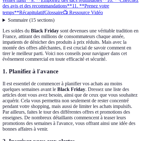
ventes flash**
9. **Emportez des sacs réutilisables**
10. **Cherchez
des avis et des recommandations**
11. **Prenez votre
temps**
Récapitulatif
Glossaire
📺 Ressource Vidéo
Sommaire
(
15
sections
)
Les soldes du
Black Friday
sont devenues une véritable tradition en
France, attirant des millions de consommateurs chaque année,
impatients de dénicher des produits à prix réduits. Mais avec la
montée des offres alléchantes, il est crucial de savoir comment en
tirer le meilleur parti. Voici nos conseils pour naviguer dans cet
événement commercial en toute efficacité et sécurité.
1.
Planifiez à l'avance
Il est essentiel de commencer à planifier vos achats au moins
quelques semaines avant le
Black Friday
. Dressez une liste des
articles dont vous avez besoin, ainsi que de ceux que vous souhaitez
acquérir. Cela vous permettra non seulement de rester concentré
pendant votre shopping, mais aussi de limiter les achats impulsifs.
Par ailleurs, faites le tour des différentes offres et promotions des
enseignes. De nombreux détaillants commencent à teaser leurs
promotions des semaines à l'avance, vous offrant ainsi une idée des
bonnes affaires à venir.