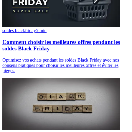
soldes blackfriday
5
min
Comment choisir les meilleures offres pendant les
soldes Black Friday
Optimisez vos achats pendant les soldes Black Friday avec nos
conseils pratiques pour choisir les meilleures offres et éviter les
pièges.