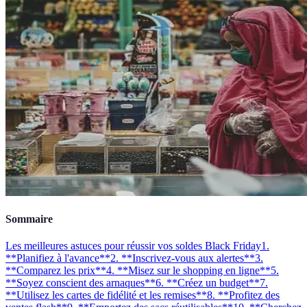
Sommaire
Les meilleures astuces pour réussir vos soldes Black Friday
1.
**Planifiez à l'avance**
2. **Inscrivez-vous aux alertes**
3.
**Comparez les prix**
4. **Misez sur le shopping en ligne**
5.
**Soyez conscient des arnaques**
6. **Créez un budget**
7.
**Utilisez les cartes de fidélité et les remises**
8. **Profitez des