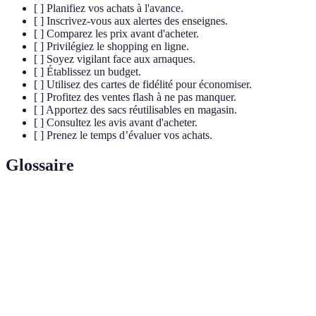
[ ] Planifiez vos achats à l'avance.
[ ] Inscrivez-vous aux alertes des enseignes.
[ ] Comparez les prix avant d'acheter.
[ ] Privilégiez le shopping en ligne.
[ ] Soyez vigilant face aux arnaques.
[ ] Établissez un budget.
[ ] Utilisez des cartes de fidélité pour économiser.
[ ] Profitez des ventes flash à ne pas manquer.
[ ] Apportez des sacs réutilisables en magasin.
[ ] Consultez les avis avant d'acheter.
[ ] Prenez le temps d’évaluer vos achats.
Glossaire
Terme
Définition
Jour de promotions massives, célébré le lendemain de
Black
Thanksgiving aux États-Unis, qui s'est étendu à de
Friday
nombreux pays comme la France.
Offres promotionnelles limitées dans le temps, souvent
Vente