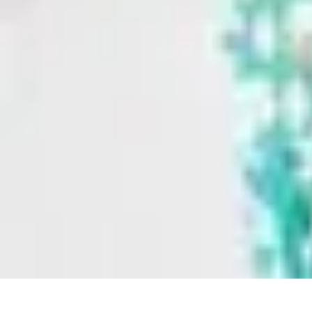
Soldes Black Friday
soldes blackfriday
Guides et Conseils
Avis d'experts
Tendances du mar
Soldes Black Friday