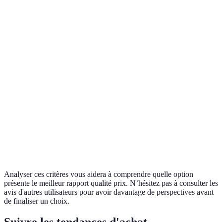
Optio
Prix
200 EUR
180 EUR
220 EUR
gagna
8 Go
8 Go
16 Go
Optio
RAM,
RAM,
Caractéristiques
RAM, 1
+ C à
256 Go
512 Go
To SSD
consid
SSD
SSD
Optio
Garantie
1 an
2 ans
1 an
gagna
Optio
Avis clients
4,5/5
4/5
3.5/5
préfér
Analyser ces critères vous aidera à comprendre quelle option
présente le meilleur rapport qualité prix. N’hésitez pas à consulter les
avis d'autres utilisateurs pour avoir davantage de perspectives avant
de finaliser un choix.