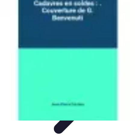
Soldes Black Friday
soldes blackfriday
Guides et Conseils
Avis d'experts
Tendances du
marché
Comparatifs
Soldes Black Friday