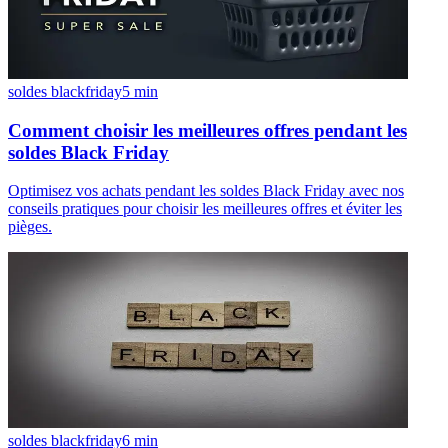
soldes blackfriday
5
min
Comment choisir les meilleures offres pendant les
soldes Black Friday
Optimisez vos achats pendant les soldes Black Friday avec nos
conseils pratiques pour choisir les meilleures offres et éviter les
pièges.
soldes blackfriday
6
min