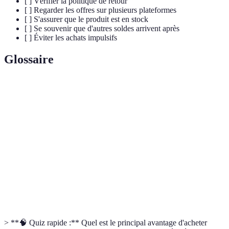
[ ] Vérifier la politique de retour
[ ] Regarder les offres sur plusieurs plateformes
[ ] S'assurer que le produit est en stock
[ ] Se souvenir que d'autres soldes arrivent après
[ ] Éviter les achats impulsifs
Glossaire
Terme
Définition
Journée suivante de Thanksgiving marquée par de
Black Friday
grandes soldes et promotions.
Comparateur
Outil en ligne permettant de comparer les prix de
de prix
divers produits d'un même secteur.
Politique de
Règles définissant les conditions de retour d'un
retour
produit chez un vendeur.
> **🧠 Quiz rapide :** Quel est le principal avantage d'acheter