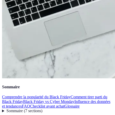
Sommaire
Comprendre la popularité du Black Friday
Comment tirer parti du
Black Friday
Black Friday vs Cyber Monday
Influence des données
et tendances
FAQ
Checklist avant achat
Glossaire
Sommaire
(
7
sections
)