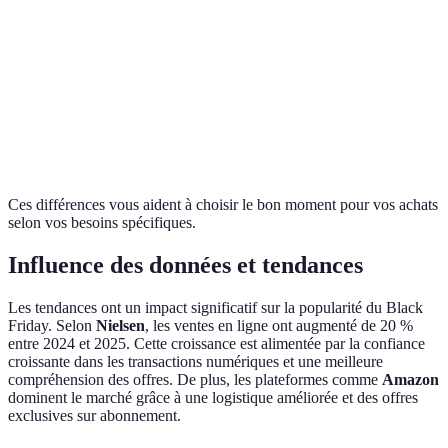
Magasins
Principalement
Origine
Point de vente
physiques
en ligne
Types
Électroménagers,
Électronique,
Catégorie
d’offres
vêtements
gadgets
Affluence
Grand public
Tech-savvy
Public cible
Ces différences vous aident à choisir le bon moment pour vos achats
selon vos besoins spécifiques.
Influence des données et tendances
Les tendances ont un impact significatif sur la popularité du Black
Friday. Selon
Nielsen
, les ventes en ligne ont augmenté de 20 %
entre 2024 et 2025. Cette croissance est alimentée par la confiance
croissante dans les transactions numériques et une meilleure
compréhension des offres. De plus, les plateformes comme
Amazon
dominent le marché grâce à une logistique améliorée et des offres
exclusives sur abonnement.