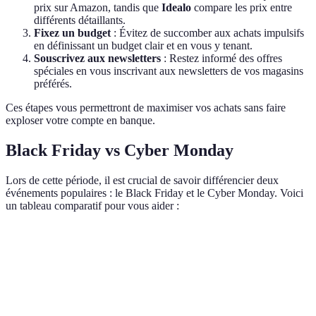
prix sur Amazon, tandis que
Idealo
compare les prix entre
différents détaillants.
Fixez un budget
: Évitez de succomber aux achats impulsifs
en définissant un budget clair et en vous y tenant.
Souscrivez aux newsletters
: Restez informé des offres
spéciales en vous inscrivant aux newsletters de vos magasins
préférés.
Ces étapes vous permettront de maximiser vos achats sans faire
exploser votre compte en banque.
Black Friday vs Cyber Monday
Lors de cette période, il est crucial de savoir différencier deux
événements populaires : le Black Friday et le Cyber Monday. Voici
un tableau comparatif pour vous aider :
Critère
Black Friday
Cyber Monday
Différence no
Dernier vendredi
Lundi suivant
Date
Calendrier
de novembre
le Black Friday