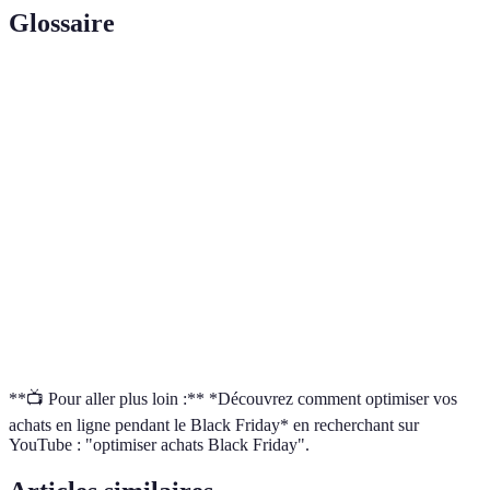
Glossaire
Terme
Définition
Journée de soldes le lendemain de
Black Friday
Thanksgiving, marquant le début des achats
de Noël
Événement de ventes en ligne ayant lieu le
Cyber Monday
lundi suivant le Black Friday
Outil en ligne pour suivre l'historique des
CamelCamelCamel
prix sur Amazon
**📺 Pour aller plus loin :** *Découvrez comment optimiser vos
achats en ligne pendant le Black Friday* en recherchant sur
YouTube : "optimiser achats Black Friday".