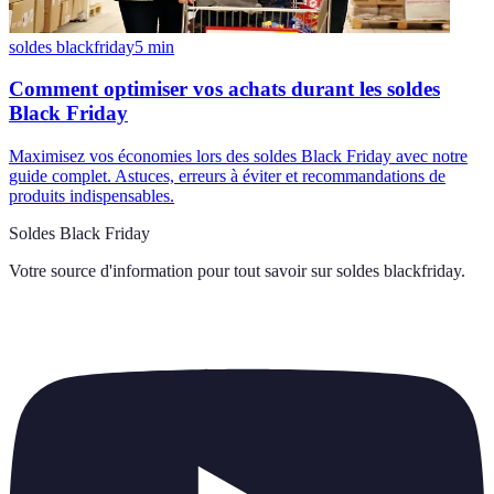
soldes blackfriday
5
min
Comment optimiser vos achats durant les soldes
Black Friday
Maximisez vos économies lors des soldes Black Friday avec notre
guide complet. Astuces, erreurs à éviter et recommandations de
produits indispensables.
Soldes Black Friday
Votre source d'information pour tout savoir sur
soldes blackfriday
.